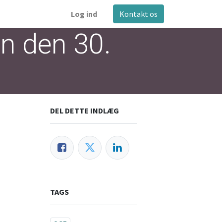
Log ind
Kontakt os
n den 30.
DEL DETTE INDLÆG
TAGS