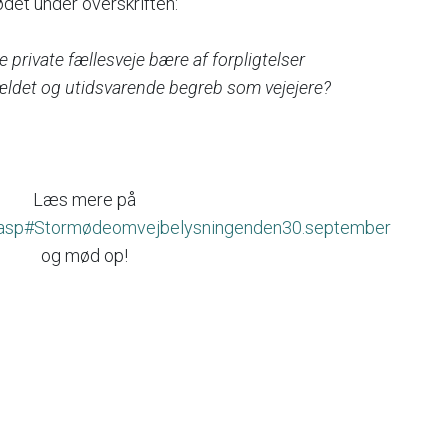
det under overskriften:
 private fællesveje bære af forpligtelser
rældet og utidsvarende begreb som vejejere?
Læs mere på
_4.asp#Stormødeomvejbelysningenden30.september
og mød op!