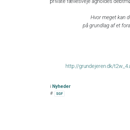
private fællesveje agholdes debtmø
Hvor meget kan de
på grundlag af et fo
http://grundejeren.dk/t2w
i
Nyheder
#
SGF